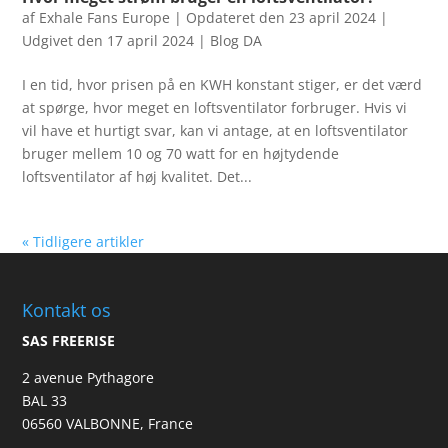
af
Exhale Fans Europe
|
Opdateret den 23 april 2024 |
Udgivet den 17 april 2024
|
Blog DA
I en tid, hvor prisen på en KWH konstant stiger, er det værd
at spørge, hvor meget en loftsventilator forbruger. Hvis vi
vil have et hurtigt svar, kan vi antage, at en loftsventilator
bruger mellem 10 og 70 watt for en højtydende
loftsventilator af høj kvalitet. Det...
« Tidligere artikler
Kontakt os
SAS FREERISE
2 avenue Pythagore
BAL 33
06560 VALBONNE, France