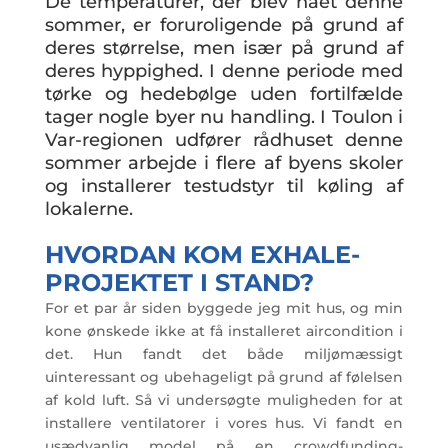
De temperaturer, der blev nået denne
sommer, er foruroligende på grund af
deres størrelse, men især på grund af
deres hyppighed. I denne periode med
tørke og hedebølge uden fortilfælde
tager nogle byer nu handling. I Toulon i
Var-regionen udfører rådhuset denne
sommer arbejde i flere af byens skoler
og installerer testudstyr til køling af
lokalerne.
HVORDAN KOM EXHALE-
PROJEKTET I STAND?
For et par år siden byggede jeg mit hus, og min
kone ønskede ikke at få installeret aircondition i
det. Hun fandt det både miljømæssigt
uinteressant og ubehageligt på grund af følelsen
af kold luft. Så vi undersøgte muligheden for at
installere ventilatorer i vores hus. Vi fandt en
usædvanlig model på en crowdfunding-