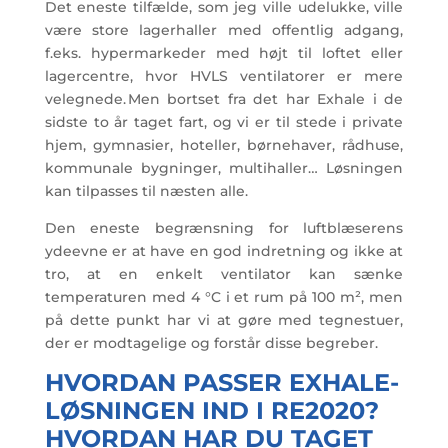
Det eneste tilfælde, som jeg ville udelukke, ville
være store lagerhaller med offentlig adgang,
f.eks. hypermarkeder med højt til loftet eller
lagercentre, hvor HVLS ventilatorer er mere
velegnede. Men bortset fra det har Exhale i de
sidste to år taget fart, og vi er til stede i private
hjem, gymnasier, hoteller, børnehaver, rådhuse,
kommunale bygninger, multihaller… Løsningen
kan tilpasses til næsten alle.
Den eneste begrænsning for luftblæserens
ydeevne er at have en god indretning og ikke at
tro, at en enkelt ventilator kan sænke
temperaturen med 4 °C i et rum på 100 m², men
på dette punkt har vi at gøre med tegnestuer,
der er modtagelige og forstår disse begreber.
HVORDAN PASSER EXHALE-
LØSNINGEN IND I RE2020?
HVORDAN HAR DU TAGET