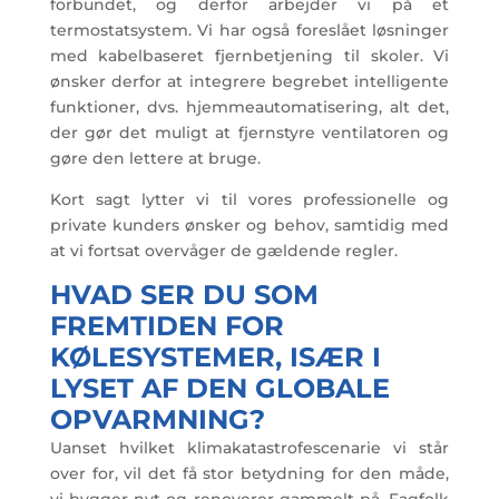
forbundet, og derfor arbejder vi på et
termostatsystem. Vi har også foreslået løsninger
med kabelbaseret fjernbetjening til skoler. Vi
ønsker derfor at integrere begrebet intelligente
funktioner, dvs. hjemmeautomatisering, alt det,
der gør det muligt at fjernstyre ventilatoren og
gøre den lettere at bruge.
Kort sagt lytter vi til vores professionelle og
private kunders ønsker og behov, samtidig med
at vi fortsat overvåger de gældende regler.
HVAD SER DU SOM
FREMTIDEN FOR
KØLESYSTEMER, ISÆR I
LYSET AF DEN GLOBALE
OPVARMNING?
Uanset hvilket klimakatastrofescenarie vi står
over for, vil det få stor betydning for den måde,
vi bygger nyt og renoverer gammelt på. Fagfolk