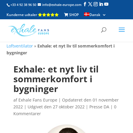
+33 4 92 38 96 50
info@exhale-europe.com
Kunderne udtaler
SHOP
Dansk
Loftventilator
»
Exhale: et nyt liv til sommerkomfort i
bygninger
Exhale: et nyt liv til
sommerkomfort i
bygninger
af
Exhale Fans Europe
|
Opdateret den 01 november
2022 | Udgivet den 27 oktober 2022
|
Presse DA
|
0
Kommentarer