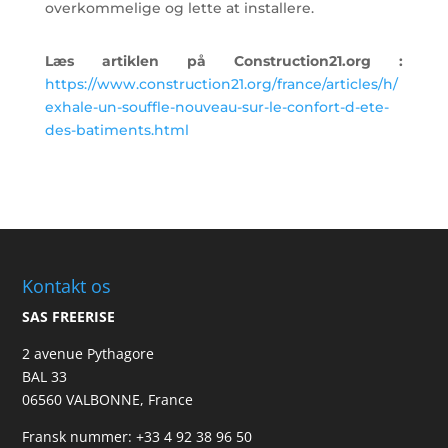
overkommelige og lette at installere.
Læs artiklen på Construction21.org :
https://www.construction21.org/france/articles/h/
exhale-un-souffle-nouveau-sur-le-confort-d-ete-
des-batiments.html
Kontakt os
SAS FREERISE
2 avenue Pythagore
BAL 33
06560 VALBONNE, France
Fransk nummer:
+33 4 92 38 96 50