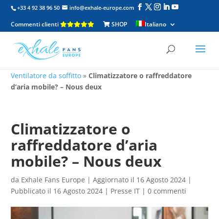
+33 4 92 38 96 50
info@exhale-europe.com
Commenti clienti
SHOP
Italiano
Ventilatore da soffitto
»
Climatizzatore o raffreddatore
d’aria mobile? – Nous deux
Climatizzatore o
raffreddatore d’aria
mobile? – Nous deux
da
Exhale Fans Europe
|
Aggiornato il 16 Agosto 2024 |
Pubblicato il 16 Agosto 2024
|
Presse IT
|
0 commenti