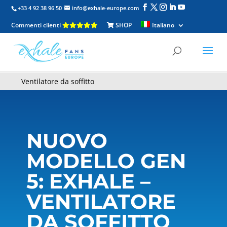
+33 4 92 38 96 50
info@exhale-europe.com
Commenti clienti
SHOP
Italiano
Ventilatore da soffitto
NUOVO
MODELLO GEN
5: EXHALE –
VENTILATORE
DA SOFFITTO