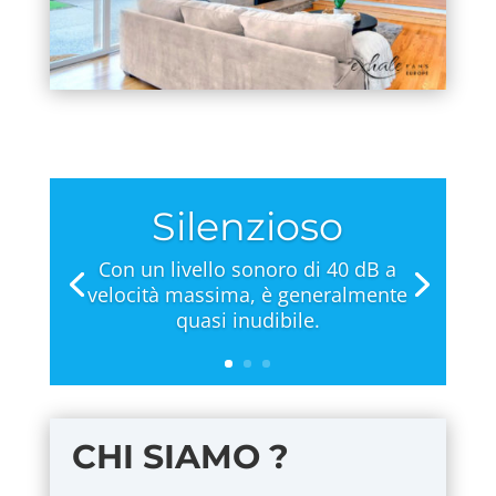
Silenzioso
Con un livello sonoro di 40 dB a
velocità massima, è generalmente
quasi inudibile.
CHI SIAMO ?