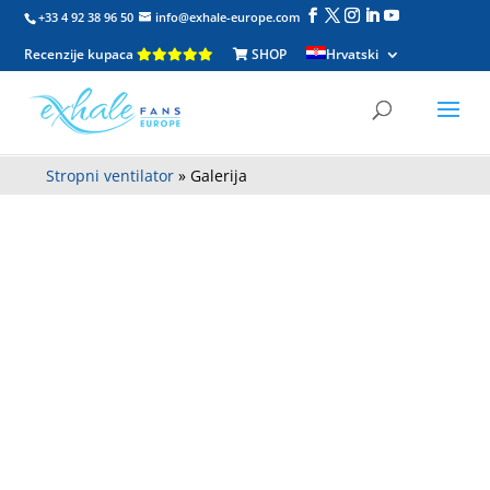
+33 4 92 38 96 50
info@exhale-europe.com
Recenzije kupaca
SHOP
Hrvatski
Stropni ventilator
»
Galerija