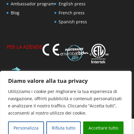
Ambassador program
English press
Blog
French press
Spanish press
PER LA AZIENDE
Diamo valore alla tua privacy
Membro dell'AFPVP
Utilizziamo i cookie per migliorare la tua esperienza di
navigazione, offrirti pubblicità o contenuti personalizzati
e analizzare il nostro traffico. Cliccando “Accetta tutti”,
acconsenti al nostro utilizzo dei cookie.
Personalizza
Rifiuta tutto
Accettare tutto
© 2025 Tous Droits Réservés. Exhale Fans Europe