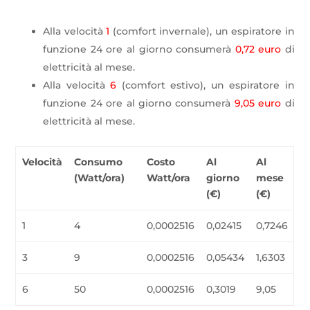
Alla velocità
1
(comfort invernale), un espiratore in
funzione 24 ore al giorno consumerà
0,72 euro
di
elettricità al mese.
Alla velocità
6
(comfort estivo), un espiratore in
funzione 24 ore al giorno consumerà
9,05 euro
di
elettricità al mese.
Velocità
Consumo
Costo
Al
Al
(Watt/ora)
Watt/ora
giorno
mese
(€)
(€)
1
4
0,0002516
0,02415
0,7246
3
9
0,0002516
0,05434
1,6303
6
50
0,0002516
0,3019
9,05