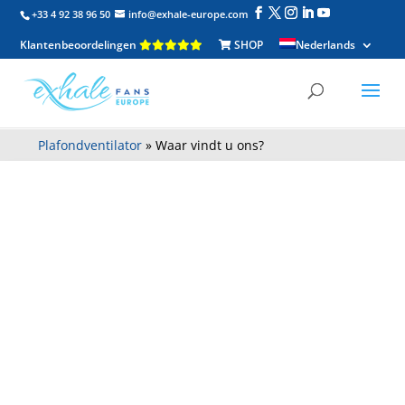
+33 4 92 38 96 50
info@exhale-europe.com
Klantenbeoordelingen
SHOP
Nederlands
Plafondventilator
»
Waar vindt u ons?
WAAR KUNT U
DE EXHALE