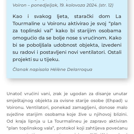
Voiron – ponedjeljak, 19. kolovoza 2024. (str. 12)
Kao i svakog ljeta, starački dom La
Tourmaline u Voironu aktivirao je svoj “plan
za toplinski val” kako bi starijim osobama
omogućio da se bolje nose s vrućinom. Kako
bi se poboljšala udobnost objekta, izvedeni
su radovi i postavljeni novi ventilatori. Ostali
projekti su u tijeku.
Članak napisala Hélène Delarroqua
Unatoč vrućini vani, zrak je ugodan za disanje unutar
smještajnog objekta za ovisne starije osobe (Ehpad) u
Voironu. Ventilatori, ponekad zamagljeni, donose malo
svježine starijim osobama koje žive u njihovoj blizini.
Od kraja lipnja u La Tourmalineu je zapravo aktiviran
“plan toplinskog vala”, protokol koji zahtijeva povećanu