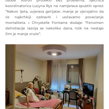
osobe Voiron proteklo bez problema, liječnica
koordinatorica Lucyna Rys ne namjerava spustiti oprez:
“Nakon ljeta, uvjerava gerijatar, manje je vjerojatno da
će najkrhkiji ozdraviti i uočavamo povećanje
mortaliteta. » Chrystelle Fontaine dodaje: “Fenomen
dehidracije razvija se nekoliko dana, rizik ne nestaje
čim je manje vruće”.