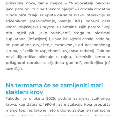
priskrbila nove, tanje majice – “Njegovatelji također
jako pate od vrućine tijekom njege” – i dodala dodatne
runde pića. “Daju se upute da se za svaku interakciju sa
štićenikom (presvlačenje, pranje itd.) ponudi čaša
vode”, objašnjava Chrystelle Fontaine. Njih petero “koji
nisu htjeli piti, jako oslabljeni”, stoga su hidrirani
supkutano (infuzijom) i, kako bi uvjerili ostale, sada su
im ponuđena osvježenja raznovrsnija od beskonačnog
sirupa, s “velikim uspjehom”, uvjerava redatelj. Dok se
novi dijetetičar očekuje u rujnu, “razmislit ćemo o
prilagodbi obroka za sljedeću godinu”, voditeljica još
razmišlja.
Na termama će se zamijeniti stari
stakleni krov
Također je u planu 2025. godine zamjena staklenog
krova, koji datira iz 1990-ih, za instalaciju koja propušta
manje topline. Iako je ljeto u domu za starije i nemoćne