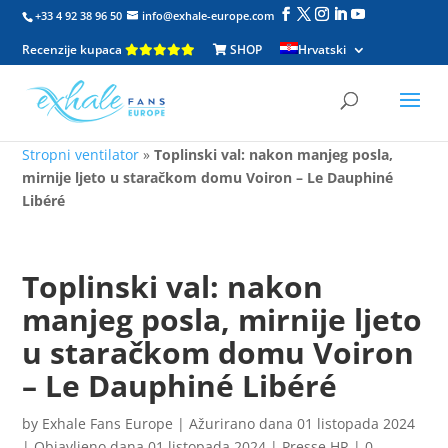
+33 4 92 38 96 50
info@exhale-europe.com
Recenzije kupaca
SHOP
Hrvatski
Stropni ventilator
»
Toplinski val: nakon manjeg posla,
mirnije ljeto u staračkom domu Voiron – Le Dauphiné
Libéré
Toplinski val: nakon
manjeg posla, mirnije ljeto
u staračkom domu Voiron
– Le Dauphiné Libéré
by
Exhale Fans Europe
|
Ažurirano dana 01 listopada 2024
| Objavljeno dana 01 listopada 2024
|
Presse HR
|
0