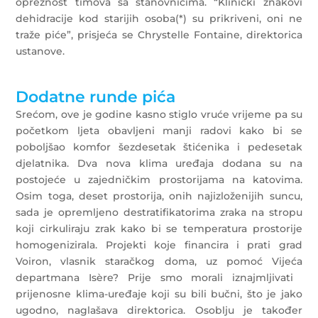
opreznost timova sa stanovnicima. “Klinički znakovi
dehidracije kod starijih osoba(*) su prikriveni, oni ne
traže piće”, prisjeća se Chrystelle Fontaine, direktorica
ustanove.
Dodatne runde pića
Srećom, ove je godine kasno stiglo vruće vrijeme pa su
početkom ljeta obavljeni manji radovi kako bi se
poboljšao komfor šezdesetak štićenika i pedesetak
djelatnika. Dva nova klima uređaja dodana su na
postojeće u zajedničkim prostorijama na katovima.
Osim toga, deset prostorija, onih najizloženijih suncu,
sada je opremljeno destratifikatorima zraka na stropu
koji cirkuliraju zrak kako bi se temperatura prostorije
homogenizirala. Projekti koje financira i prati grad
Voiron, vlasnik staračkog doma, uz pomoć Vijeća
departmana Isère? Prije smo morali iznajmljivati ​​
prijenosne klima-uređaje koji su bili bučni, što je jako
ugodno, naglašava direktorica. Osoblju je također