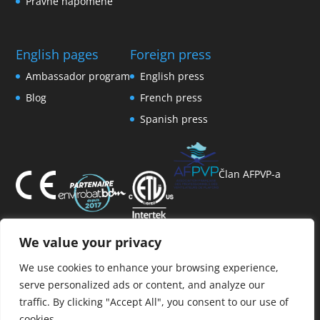
Pravne napomene
English pages
Foreign press
Ambassador program
English press
Blog
French press
Spanish press
Član AFPVP-a
We value your privacy
We use cookies to enhance your browsing experience,
serve personalized ads or content, and analyze our
traffic. By clicking "Accept All", you consent to our use of
cookies.