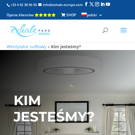
+33 4 92 38 96 50
info@exhale-europe.com
Opinie klientów
SHOP
polski
Wentylator sufitowy
»
Kim jesteśmy?
KIM
JESTEŚMY?