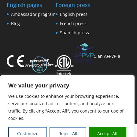
English pages
Foreign press
Ambassador program
English press
Blog
French press
Spanish press
Član AFPVP-a
We value your privacy
We use cookies to enhance your browsing experience,
serve personalized ads or content, and analyze our
traffic. By clicking "Accept All", you consent to our use of
cookies.
Customize
Reject All
Accept All