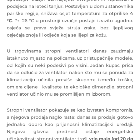
podsjeća na leteći tanjur. Postavljen u domu stanovnika
pariške regije, snižava osjet temperature za otprilike
4
°C
. Pri 26 °C u prostoriji ozračje postaje izrazito ugodno:
osjeća se prava svježa struja zraka, bez ljepljivog
osjećaja znoja ili odjeće koja se lijepi za kožu.
U trgovinama stropni ventilatori danas zauzimaju
istaknuto mjesto na policama, uz pristupačnije modele,
od kojih su neki podesivi po visini. Jedan kupac priča
da se odlučio za ventilator nakon što mu se ponuda za
klimatizaciju učinila previše skupom: između troška,
omjera cijene i kvalitete te ekološke dimenzije, stropni
ventilator učinio mu se promišljenim izborom.
Stropni ventilator pokazuje se kao izvrstan kompromis,
a njegova prodaja naglo raste: danas se prodaje gotovo
jednako dobro kao prijenosni klimatizacijski uređaji.
Njegova glavna prednost ostaje energetska
učinkovitost: stropni ventilator troši
vrlo malo (od 20 do