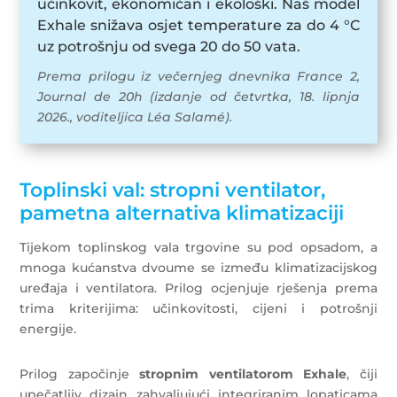
učinkovit, ekonomičan i ekološki. Naš model
Exhale snižava osjet temperature za do 4 °C
uz potrošnju od svega 20 do 50 vata.
Prema prilogu iz večernjeg dnevnika France 2,
Journal de 20h (izdanje od četvrtka, 18. lipnja
2026., voditeljica Léa Salamé).
Toplinski val: stropni ventilator,
pametna alternativa klimatizaciji
Tijekom toplinskog vala trgovine su pod opsadom, a
mnoga kućanstva dvoume se između klimatizacijskog
uređaja i ventilatora. Prilog ocjenjuje rješenja prema
trima kriterijima: učinkovitosti, cijeni i potrošnji
energije.
Prilog započinje
stropnim ventilatorom Exhale
, čiji
upečatljiv dizajn zahvaljujući integriranim lopaticama