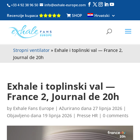
+33 4 92 38 96 50
info@exhale-europe.com
Recenzije kupaca
SHOP
Hrvatski
Stropni ventilator
»
Exhale i toplinski val — France 2,
Journal de 20h
Exhale i toplinski val —
France 2, Journal de 20h
by
Exhale Fans Europe
|
Ažurirano dana 27 lipnja 2026 |
Objavljeno dana 19 lipnja 2026
|
Presse HR
|
0 comments