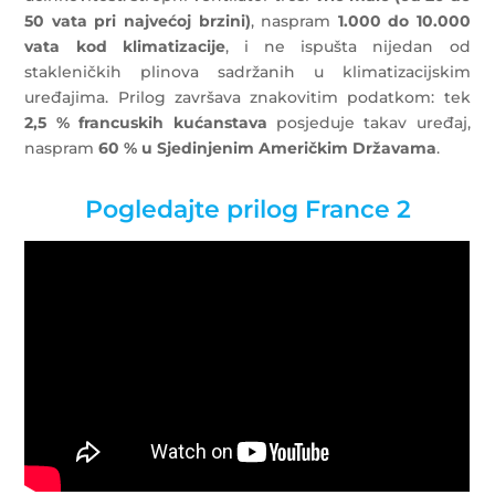
50 vata pri najvećoj brzini)
, naspram
1.000 do 10.000
vata kod klimatizacije
, i ne ispušta nijedan od
stakleničkih plinova sadržanih u klimatizacijskim
uređajima. Prilog završava znakovitim podatkom: tek
2,5 % francuskih kućanstava
posjeduje takav uređaj,
naspram
60 % u Sjedinjenim Američkim Državama
.
Pogledajte prilog France 2