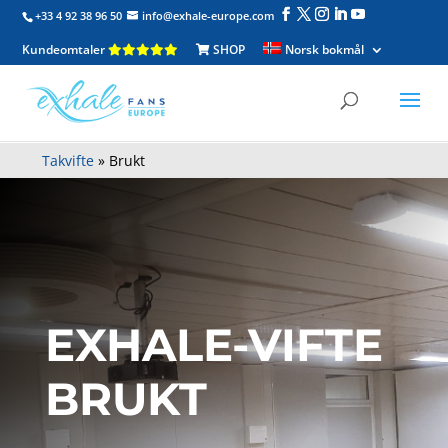
+33 4 92 38 96 50
info@exhale-europe.com
Kundeomtaler
SHOP
Norsk bokmål
Takvifte
»
Brukt
EXHALE-VIFTE
BRUKT