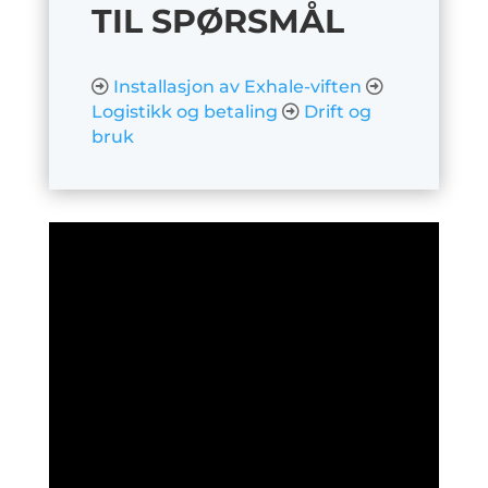
TIL SPØRSMÅL
Installasjon av Exhale-viften
Logistikk og betaling
Drift og
bruk