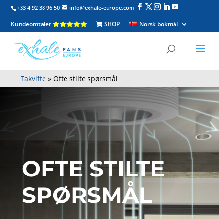
+33 4 92 38 96 50
info@exhale-europe.com
Kundeomtaler
SHOP
Norsk bokmål
Takvifte
»
Ofte stilte spørsmål
OFTE STILTE
SPØRSMÅL