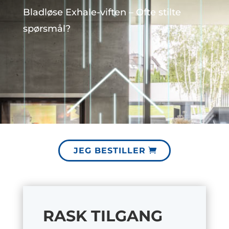
Bladløse Exhale-viften – Ofte stilte
spørsmål?
JEG BESTILLER
RASK TILGANG