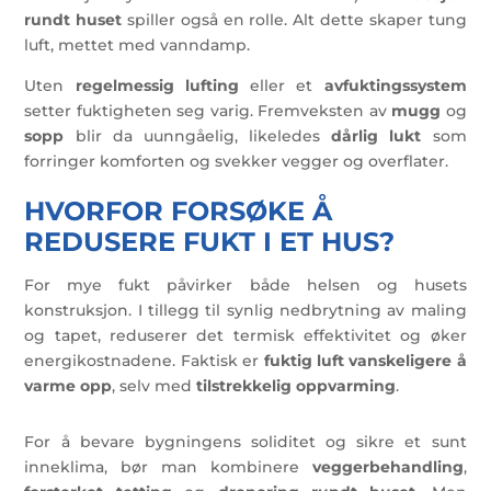
rundt huset
spiller også en rolle. Alt dette skaper tung
luft, mettet med vanndamp.
Uten
regelmessig lufting
eller et
avfuktingssystem
setter fuktigheten seg varig. Fremveksten av
mugg
og
sopp
blir da uunngåelig, likeledes
dårlig lukt
som
forringer komforten og svekker vegger og overflater.
HVORFOR FORSØKE Å
REDUSERE FUKT I ET HUS?
For mye fukt påvirker både helsen og husets
konstruksjon. I tillegg til synlig nedbrytning av maling
og tapet, reduserer det termisk effektivitet og øker
energikostnadene. Faktisk er
fuktig luft vanskeligere å
varme opp
, selv med
tilstrekkelig oppvarming
.
For å bevare bygningens soliditet og sikre et sunt
inneklima, bør man kombinere
veggerbehandling
,