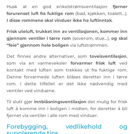
Husk at en god enkelstrømsventilasjon
fjerner
forurenset luft fra fuktige rom
(bad, kjøkken, toalett…).
I disse rommene skal vinduer ikke ha luftinntak
.
Frisk uteluft, trukket inn av ventilasjonen, kommer inn
gjennom ventiler i tørre rom
(soverom, stue…),
og skal
“feie” gjennom hele boligen
via luftstrømmen.
Det finnes andre alternativer, som
toveisventilasjon
,
som via en varmeveksler
forvarmer frisk luft
ved
kontakt med luften som trekkes ut fra fuktige rom.
Denne forvarmede luften blåses deretter inn i tørre
rom. I dette tilfellet er det ikke nødvendig med
ventiler ved vinduene.
Til slutt gjør
innblåsningsventilasjon
det mulig for frisk
luft å komme inn i boligen i midten, for deretter å bli
fjernet via ventiler i alle rom med vinduer.
Forebygging, vedlikehold og
supplerende tips