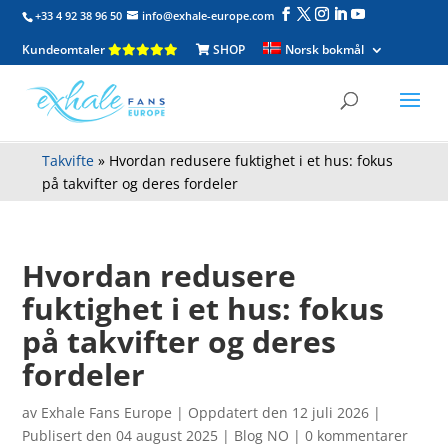
+33 4 92 38 96 50
info@exhale-europe.com
Kundeomtaler
SHOP
Norsk bokmål
Takvifte
»
Hvordan redusere fuktighet i et hus: fokus
på takvifter og deres fordeler
Hvordan redusere
fuktighet i et hus: fokus
på takvifter og deres
fordeler
av
Exhale Fans Europe
|
Oppdatert den 12 juli 2026 |
Publisert den 04 august 2025
|
Blog NO
|
0 kommentarer