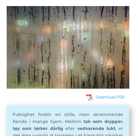
Download PDF
Fuktighet forblir en stille, men skremmende
fiende i mange hjem. Mellom
tak som drypper
,
tøy som tørker dårlig
eller
vedvarende lukt
, er
det ikke uvanlig at trivselen i et hjem blir påvirket