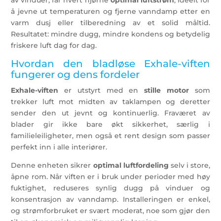
å jevne ut temperaturen og fjerne vanndamp etter en
varm dusj eller tilberedning av et solid måltid.
Resultatet: mindre dugg, mindre kondens og betydelig
friskere luft dag for dag.
Hvordan den bladløse Exhale-viften
fungerer og dens fordeler
Exhale-viften
er utstyrt med en
stille motor
som
trekker luft mot midten av taklampen og deretter
sender den ut jevnt og kontinuerlig. Fraværet av
blader gir ikke bare økt sikkerhet, særlig i
familieleiligheter, men også et rent design som passer
perfekt inn i alle interiører.
Denne enheten sikrer
optimal luftfordeling
selv i store,
åpne rom. Når viften er i bruk under perioder med høy
fuktighet, reduseres synlig dugg på vinduer og
konsentrasjon av vanndamp. Installeringen er enkel,
og strømforbruket er svært moderat, noe som gjør den