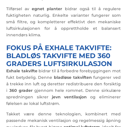
Tilførsel av
egnet planter
bidrar også til å regulere
fuktigheten naturlig. Enkelte varianter fungerer som
små filtre, og kompletterer effektivt den mekaniske
luftsirkulasjonen for å opprettholde et balansert
innendørs klima.
FOKUS PÅ EXHALE TAKVIFTE:
BLADLØS TAKVIFTE MED 360
GRADERS LUFTSIRKULASJON
Exhale takvifte
bidrar til å forbedre forebyggingen mot
fukt betydelig. Denne
bladløse takviften
fungerer ved
å trekke inn luft og deretter redistribuere den forsiktig
i
360 grader
gjennom hele rommet. Denne sirkulære
spredningen sikrer
jevn ventilasjon
og eliminerer
følelsen av lokal luftstrøm.
Takket være denne teknologien, kombinert med
passende mekanisk ventilasjon og regelmessig åpning
av vinduer, får hvert hjørne
optimal luftstrøm
, ideelt for