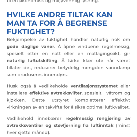
til en økonomisk og miljøvennlig løsning.
HVILKE ANDRE TILTAK KAN
MAN TA FOR Å BEGRENSE
FUKTIGHET?
Bekjempelse av fuktighet handler naturlig nok om
gode daglige vaner
. Å åpne vinduene regelmessig,
spesielt etter en natt eller en matlagingsøkt, gir
naturlig luftutskifting
. Å tørke klær ute når været
tillater det, reduserer betydelig mengden vanndamp
som produseres innendørs.
Husk også å vedlikeholde
ventilasjonssystemet
eller
installere
effektive avtrekksvifter
, spesielt i våtrom og
kjøkken. Dette utstyret kompletterer effektivt
virkningen av en takvifte for å sikre optimal luftkvalitet.
Vedlikehold innebærer
regelmessig rengjøring av
avtrekksventiler og støvfjerning fra luftinntak
(minst
hver sjette måned).