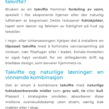
takvifte?
Bruken av en
takvifte
fremmer
fordeling av vann
,
spesielt i lite eksponerte hjørner eller der naturlig
luftstrøm er begrenset. Dette reduserer
fuktskjolder
,
tapet som løsner og følelsen av fuktighet på hud og
tekstiler.
I regn- eller vintersesongen hjelper det å installere en
tilpasset takvifte
med å forhindre vannansamling på
vinduer, nær flisefuger eller i badet. Exhale-modellen
er også høyt verdsatt for sin stillegående drift og
bladløse design, som bevarer hjemmets ro.
Takvifte og naturlige løsninger: en
vinnende kombinasjon
Det er smart å kombinere
takvifte
med
naturlige
fuktabsorberende midler
som
grov salt
,
ris
eller
kull
.
Plassert i strategiske områder, absorberer disse
midlene overskuddsdamp uten strøm, særlig bak
møbler eller i skap.