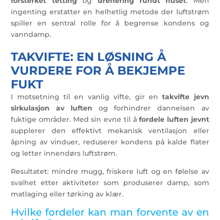
forsterket tetting
og
drenering rundt huset
. Men
ingenting erstatter en helhetlig metode der luftstrøm
spiller en sentral rolle for å begrense kondens og
vanndamp.
TAKVIFTE: EN LØSNING Å
VURDERE FOR Å BEKJEMPE
FUKT
I motsetning til en vanlig vifte, gir en
takvifte
jevn
sirkulasjon av luften
og forhindrer dannelsen av
fuktige områder. Med sin evne til å
fordele luften jevnt
supplerer den effektivt mekanisk ventilasjon eller
åpning av vinduer, reduserer kondens på kalde flater
og letter innendørs luftstrøm.
Resultatet: mindre mugg, friskere luft og en følelse av
svalhet etter aktiviteter som produserer damp, som
matlaging eller tørking av klær.
Hvilke fordeler kan man forvente av en