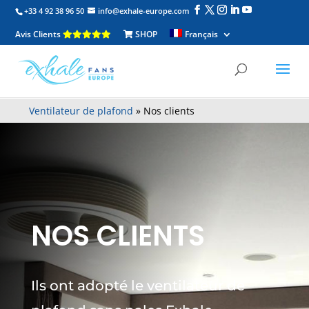
+33 4 92 38 96 50
info@exhale-europe.com
Avis Clients
SHOP
Français
Ventilateur de plafond
»
Nos clients
NOS CLIENTS
Ils ont adopté le ventilateur de