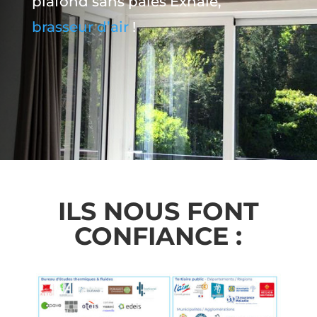
plafond sans pales Exhale,
brasseur d’air
!
ILS NOUS FONT
CONFIANCE :