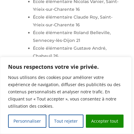
École élémentaire Nicolas Vanier, Saint-
Yrieix-sur-Charente 16
École élémentaire Claude Roy, Saint-
Yrieix-sur-Charente 16
École élémentaire Roland Belleville,
Sennecey-lès-Dijon 21
École élémentaire Gustave André,
Chabeuil 26
École élémentaire Jean Monnet, Garons
Nous respectons votre vie privée.
30
Nous utilisons des cookies pour améliorer votre
École élémentaire Robert Lavesque,
expérience de navigation, diffuser des publicités ou des
Saint-Jean-du-Gard 30
contenus personnalisés et analyser notre trafic. En
École élémentaire Jean Jaurès, Pins-
cliquant sur « Tout accepter », vous consentez à notre
Justaret 31
utilisation des cookies.
École élémentaire Gisèle Halimi,
Bordeaux 33
Personnaliser
Tout rejeter
Accepter tout
École élémentaire Joseph Delteil,
Montpellier 34