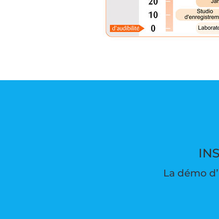
IN
La démo d’i