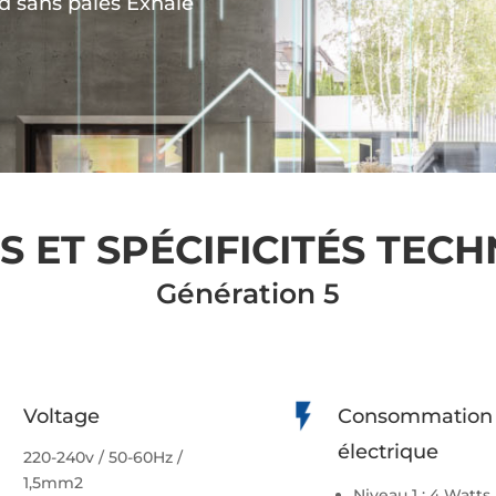
nd sans pales Exhale
S ET SPÉCIFICITÉS TEC
Génération 5
Voltage
Consommation
électrique
220-240v / 50-60Hz /
1,5mm2
Niveau 1 : 4 Watts,