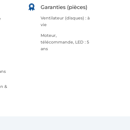
Garanties (pièces)
Ventilateur (disques) : à
e
vie
Moteur,
télécommande, LED : 5
ans
ans
on &