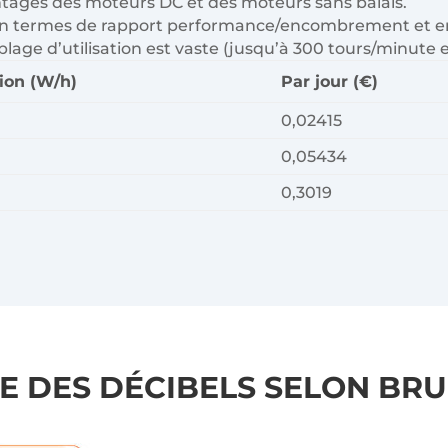
ages des moteurs DC et des moteurs sans balais.
nts en termes de rapport performance/encombrement et
plage d’utilisation est vaste (jusqu’à 300 tours/minute e
on (W/h)
Par jour (€)
0,02415
0,05434
0,3019
E DES DÉCIBELS SELON
BRU