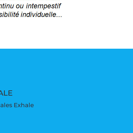
ALE
pales Exhale