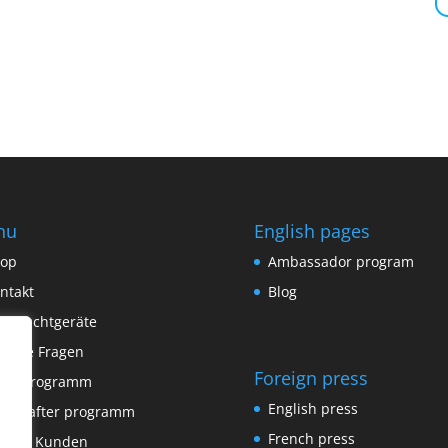
nu
English pages
op
Ambassador program
ntakt
Blog
brauchtgeräte
ufige Fragen
Foreign press
tenprogramm
English press
tschafter programm
French press
sere Kunden