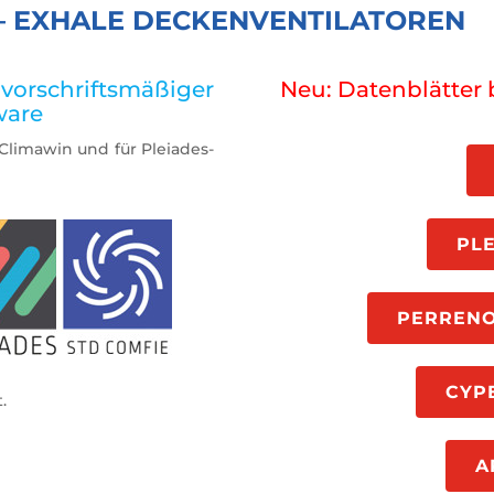
– EXHALE DECKENVENTILATOREN
orschriftsmäßiger
Neu: Datenblätter 
ware
r Climawin und für Pleiades-
PL
PERRENO
CYP
.
A