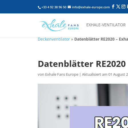
+33 4 92 38 96 50
info@exhale-europe.com
EXHALE-VENTILATOR
Deckenventilator
»
Datenblätter RE2020 – Exh
Datenblätter RE2020
von
Exhale Fans Europe
|
Aktualisiert am 01 August 