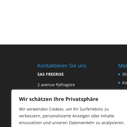
Kontaktieren Sie uns
Me
SAS FREERISE
Sh
Ko
2 avenue Pythagore
BAL 33
Ge
06560 VALBONNE, France
Wir schätzen Ihre Privatsphäre
Hä
französische Nummer:
+33 4 92
Pa
Wir verwenden Cookies, um Ihr Surferlebnis zu
38 96 50
verbessern, personalisierte Anzeigen oder Inhalte
Bo
einzusetzen und unseren Datenverkehr zu analysieren.
Email :
info@exhale-europe.com
Un