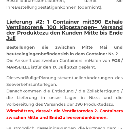
Bestelldatumskontaktieren, damit Sie
IhreBestellungbestätigenkönnen (odernicht).
Lieferung #2: 1 Container mit390 Exhale
Ventilatoren& 100 Kippstangen– Versand
der Produktezu den Kunden Mitte bis Ende
Juli
Bestellungen die zwischen Mitte Mai und
heuteeingingenbefindensich in dem Container Nr. 2
Die Ankunft des zweiten Containers imHafen von
FOS /
MARSEILLE
istfür
den 17. Juli 2020
geplant.
DiesevorläufigePlanungisteventuellenÄnderungen des
Seeverkehrsunterlegen.
Danachkommen die Entladung / die Zollabfertigung /
die Lieferung in unser Lager in Nizza und die
Vorbereitung des Versandes der 390 Produktedazu.
Wirschätzen, dasswir die Ventilatoredes 2. Containers
zwischen Mitte und EndeJuliversendenkönnen.
Es istmöglich, dasseinigeKunden, die kurznach dem 15.