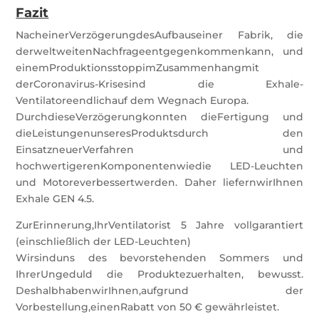
Fazit
NacheinerVerzögerungdesAufbauseiner Fabrik, die
derweltweitenNachfrageentgegenkommenkann, und
einemProduktionsstoppimZusammenhangmit
derCoronavirus-Krisesind die Exhale-
Ventilatoreendlichauf dem Wegnach Europa.
DurchdieseVerzögerungkonnten dieFertigung und
dieLeistungenunseresProduktsdurch den
EinsatzneuerVerfahren und
hochwertigerenKomponentenwiedie LED-Leuchten
und Motoreverbessertwerden. Daher liefernwirIhnen
Exhale GEN 4.5.
ZurErinnerung,IhrVentilatorist 5 Jahre vollgarantiert
(einschließlich der LED-Leuchten)
Wirsinduns des bevorstehenden Sommers und
IhrerUngeduld die Produktezuerhalten, bewusst.
DeshalbhabenwirIhnen,aufgrund der
Vorbestellung,einenRabatt von 50 € gewährleistet.