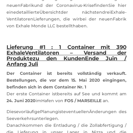
neuenFabrikund der Coronavirus-KrisefindenSie hier
einedetaillierteÜbersichtder nächstendreiExhale-
VentilatorenLieferungen, die wirbei der neuenFabrik
von Exhale Monde LLC bestellthaben.
Lieferung #1 : 1 Container mit 390
ExhaleVentilatoren – Versand der
Produktezu den KundenEnde Juin /
Anfang Juli
Der Container ist bereits vollständig verkauft.
Bestellungen, die vor dem 15. Mai 2020 eingingen,
befinden sich in dem Container Nr. 1
Der erste Container istbereits auf See und kommt am
24. Juni 2020
imHafen von
FOS / MARSEILLE
an.
DiesevorläufigePlanungisteventuellenÄnderungen des
Seeverkehrsunterlegen.
Danachkommen die Entladung / die Zollabfertigung /
die Lieferung in unser Lager in Nizza und die