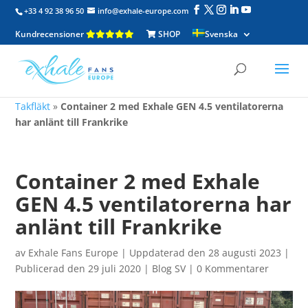
+33 4 92 38 96 50
info@exhale-europe.com
Kundrecensioner
SHOP
Svenska
Takfläkt
»
Container 2 med Exhale GEN 4.5 ventilatorerna
har anlänt till Frankrike
Container 2 med Exhale
GEN 4.5 ventilatorerna har
anlänt till Frankrike
av
Exhale Fans Europe
|
Uppdaterad den 28 augusti 2023 |
Publicerad den 29 juli 2020
|
Blog SV
|
0 Kommentarer