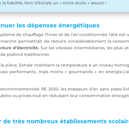
 fiabilité, font d’Exhale un « choix écolo » assuré !
inuer les dépenses énergétiques
ystème de chauffage l’hiver et de l’air conditionnée l’été es
te démarche permettrait de réduire considérablement la cons
ture d’électricité.
Sur les vitesses intermédiaires, les plus u
de plafond traditionnel.
s la pièce, Exhale maintient la température à un niveau homo
aussi performants, mais moins « gourmands » en énergie.L’ai
nvironnementale RE 2020, les brasseurs d’air sans pales Exh
publics ou privés tout en réduisant leur consommation énergét
r de très nombreux établissements scolair