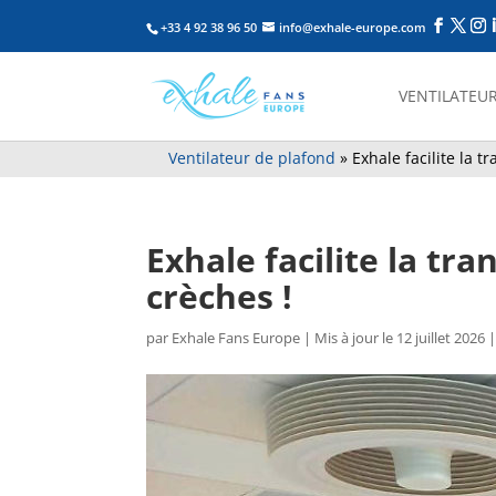
+33 4 92 38 96 50
info@exhale-europe.com
VENTILATEUR
Ventilateur de plafond
»
Exhale facilite la 
Exhale facilite la tr
crèches !
par
Exhale Fans Europe
|
Mis à jour le 12 juillet 2026 