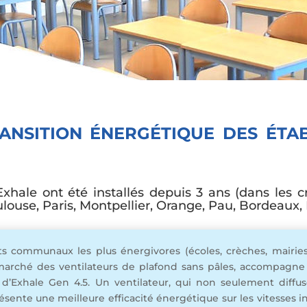
RANSITION ÉNERGÉTIQUE DES ÉTA
 Exhale ont été installés depuis 3 ans (dans les 
ulouse, Paris, Montpellier, Orange, Pau, Bordeaux, N
communaux les plus énergivores (écoles, crèches, mairies…) 
le marché des ventilateurs de plafond sans pâles, accompagne
’Exhale Gen 4.5. Un ventilateur, qui non seulement diffus
ente une meilleure efficacité énergétique sur les vitesses int